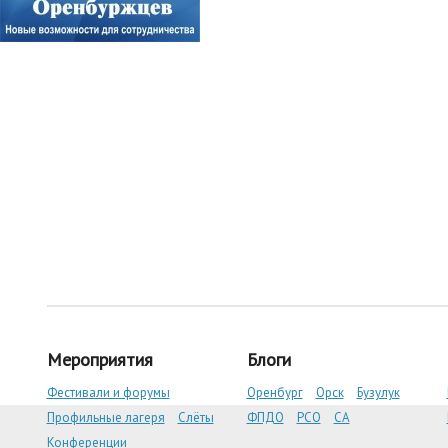
Мероприятия
Блоги
Фестивали и форумы
Оренбург
Орск
Бузулук
Профильные лагеря
Слёты
ФПДО
РСО
СА
Конференции